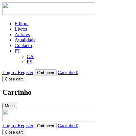
Editora
Livros
Autores
Atualidade
Contacto
PT
CA
ES
Login / Register
Carrinho
0
Cart open
Close cart
Carrinho
Menu
Login / Register
Carrinho
0
Cart open
Close cart