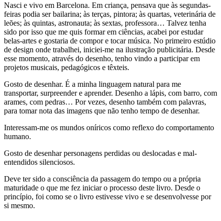
Nasci e vivo em Barcelona. Em criança, pensava que às segundas-
feiras podia ser bailarina; às terças, pintora; às quartas, veterinária de
leões; às quintas, astronauta; às sextas, professora… Talvez tenha
sido por isso que me quis formar em ciências, acabei por estudar
belas-artes e gostaria de compor e tocar música. No primeiro estúdio
de design onde trabalhei, iniciei-me na ilustração publicitária. Desde
esse momento, através do desenho, tenho vindo a participar em
projetos musicais, pedagógicos e têxteis.
Gosto de desenhar. É a minha linguagem natural para me
transportar, surpreender e aprender. Desenho a lápis, com barro, com
arames, com pedras… Por vezes, desenho também com palavras,
para tomar nota das imagens que não tenho tempo de desenhar.
Interessam-me os mundos oníricos como reflexo do comportamento
humano.
Gosto de desenhar personagens perdidas ou deslocadas e mal-
entendidos silenciosos.
Deve ter sido a consciência da passagem do tempo ou a própria
maturidade o que me fez iniciar o processo deste livro. Desde o
princípio, foi como se o livro estivesse vivo e se desenvolvesse por
si mesmo.