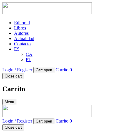
Editorial
Libros
Autores
Actualidad
Contacto
ES
CA
PT
Login / Register
Carrito
0
Cart open
Close cart
Carrito
Menu
Login / Register
Carrito
0
Cart open
Close cart