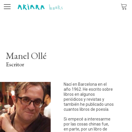
Editorial
Libros
Manel Ollé
Autores
Escritor
Actualidad
Nací en Barcelona en el
Contacto
año 1962. He escrito sobre
libros en algunos
periódicos y revistas y
también he publicado unos
cuantos libros de poesía.
ES
CA
PT
Si empecé a interesarme
por las cosas chinas fue,
en parte, por un libro de