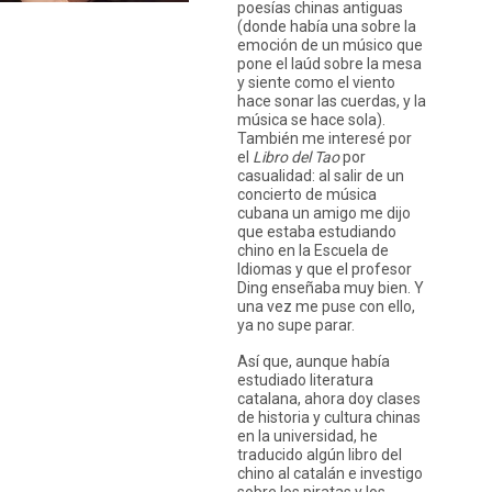
poesías chinas antiguas
(donde había una sobre la
emoción de un músico que
pone el laúd sobre la mesa
y siente como el viento
hace sonar las cuerdas, y la
Instagram
Twitter
música se hace sola).
Vimeo
También me interesé por
(X)
el
Libro del Tao
por
casualidad: al salir de un
concierto de música
cubana un amigo me dijo
que estaba estudiando
chino en la Escuela de
Idiomas y que el profesor
Ding enseñaba muy bien. Y
una vez me puse con ello,
ya no supe parar.
Así que, aunque había
estudiado literatura
catalana, ahora doy clases
de historia y cultura chinas
en la universidad, he
traducido algún libro del
chino al catalán e investigo