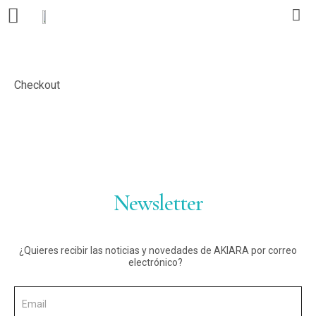
Editorial
Checkout
Libros
Autores
Actualidad
Newsletter
Contacto
¿Quieres recibir las noticias y novedades de AKIARA por correo
electrónico?
ES
CA
PT