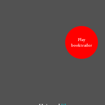
Play
booktrailer