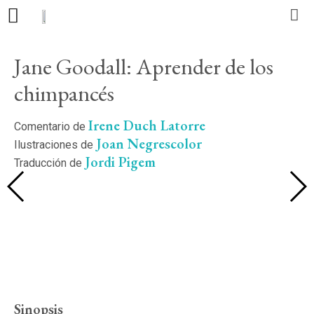
Jane Goodall: Aprender de los
Editorial
chimpancés
Libros
Irene Duch Latorre
Comentario de
Autores
Joan Negrescolor
Ilustraciones de
Jordi Pigem
Traducción de
Actualidad
Contacto
ES
CA
PT
Sinopsis