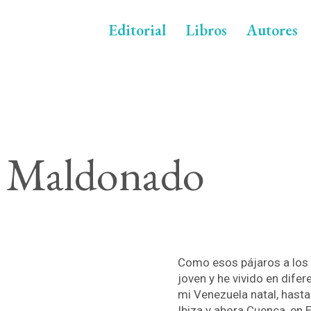
Editorial
Libros
Autores
n Maldonado
Como esos pájaros a los
joven y he vivido en difer
mi Venezuela natal, hasta 
Ibiza y ahora Cuenca, en 