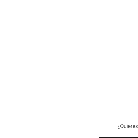
Al otro lado
¿Quieres