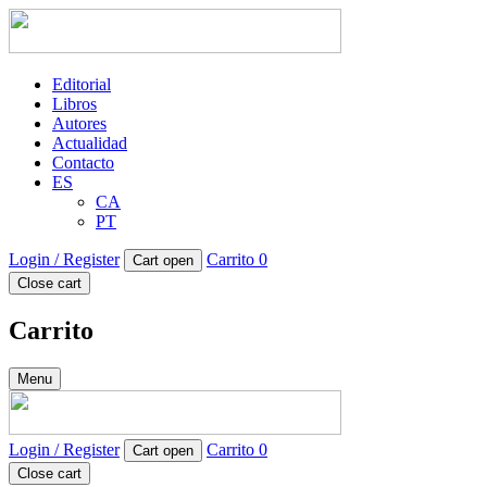
Editorial
Libros
Autores
Actualidad
Contacto
ES
CA
PT
Login / Register
Carrito
0
Cart open
Close cart
Carrito
Menu
Login / Register
Carrito
0
Cart open
Close cart