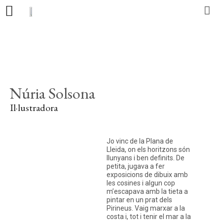
Editorial
Llibres
Núria Solsona
Autors
Il·lustradora
Actualitat
Jo vinc de la Plana de
Contacte
Lleida, on els horitzons són
llunyans i ben definits. De
petita, jugava a fer
exposicions de dibuix amb
les cosines i algun cop
CA
ES
PT
m’escapava amb la tieta a
pintar en un prat dels
Pirineus. Vaig marxar a la
costa i, tot i tenir el mar a la