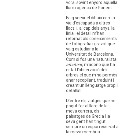
vora, sovint enyoro aquella
llum rogenca de Ponent.
Faig servir el dibuix com a
via d’escapada a altres
llocs, i, al cap dels anys, la
Instagram
Twitter
línia i el detall m’han
Vimeo
retornat als coneixements
(X)
de fotografia i gravat que
vaig estudiar a la
Universitat de Barcelona.
Com si fos una naturalista
amateur
, m’adono que ha
estat l’observació dels
arbres el que m’ha permès
anar recopilant, traduint i
creant un llenguatge propi i
detallat.
D’entre els viatges que he
pogut fer al llarg de la
meva carrera, els
paisatges de Grècia i la
seva gent han tingut
sempre un espai reservat a
la meva memòria.