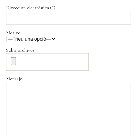
Deixeu
aquest
Dirección electrónica (*)
camp
buit.
Motivo
Subir archivos
Mensaje