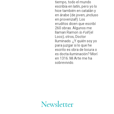
tiempo, todo el mundo
escribía en latín, pero yo lo
hice también en catalán y
en árabe (de joven, ¡incluso
en provenzal!). Los
eruditos dicen que escribí
Instagram
Twitter
Vimeo
260 obras. Algunos me
(X)
llaman Ramon
lo Foll
(el
Loco); otros, Doctor
Iluminado. ¿Y quién soy yo
para juzgar si lo que he
escrito es obra de locura o
es docta iluminación? Morí
en 1316. Mi Arte me ha
sobrevivido.
Newsletter