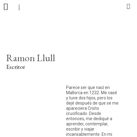
Editorial
Libros
Ramon Llull
Autores
Escritor
Actualidad
Parece ser que nací en
Contacto
Mallorca en 1232. Me casé
y tuve dos hijos, pero los
dejé después de que se me
apareciera Cristo
crucificado. Desde
ES
CA
PT
entonces, me dediqué a
aprender, contemplar,
escribir y viajar
incansablemente. En mi