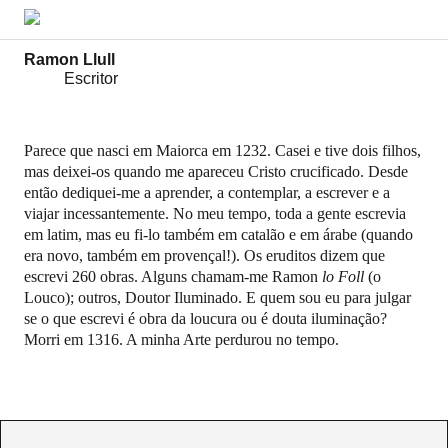
Ramon Llull
Escritor
Parece que nasci em Maiorca em 1232. Casei e tive dois filhos,
mas deixei-os quando me apareceu Cristo crucificado. Desde
então dediquei-me a aprender, a contemplar, a escrever e a
viajar incessantemente. No meu tempo, toda a gente escrevia
em latim, mas eu fi-lo também em catalão e em árabe (quando
era novo, também em provençal!). Os eruditos dizem que
escrevi 260 obras. Alguns chamam-me Ramon
lo Foll
(o
Louco); outros, Doutor Iluminado. E quem sou eu para julgar
se o que escrevi é obra da loucura ou é douta iluminação?
Morri em 1316. A minha Arte perdurou no tempo.