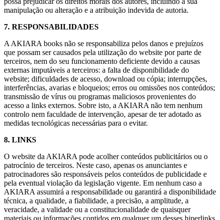
possa prejudicar os direitos morais dos autores, incluindo a sua
manipulação ou alteração e a atribuição indevida de autoria.
7. RESPONSABILIDADES
A AKIARA books não se responsabiliza pelos danos e prejuízos
que possam ser causados pela utilização do website por parte de
terceiros, nem do seu funcionamento deficiente devido a causas
externas imputáveis a terceiros: a falta de disponibilidade do
website; dificuldades de acesso, download ou cópia; interrupções,
interferências, avarias e bloqueios; erros ou omissões nos conteúdos;
transmissão de vírus ou programas maliciosos provenientes do
acesso a links externos. Sobre isto, a AKIARA não tem nenhum
controlo nem faculdade de intervenção, apesar de ter adotado as
medidas tecnológicas necessárias para o evitar.
8. LINKS
O website da AKIARA pode acolher conteúdos publicitários ou o
patrocínio de terceiros. Neste caso, apenas os anunciantes e
patrocinadores são responsáveis pelos conteúdos de publicidade e
pela eventual violação da legislação vigente. Em nenhum caso a
AKIARA assumirá a responsabilidade ou garantirá a disponibilidade
técnica, a qualidade, a fiabilidade, a precisão, a amplitude, a
veracidade, a validade ou a constitucionalidade de quaisquer
materiais ou informações contidos em qualquer um desses hiperlinks