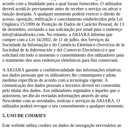
acordo com a finalidade para a qual foram fornecidos. O utilizador
deverá aceitá-lo previamente antes de receber o serviço ou ativar a
função desejada. A qualquer momento poderá exercer o direito de
acesso, oposição, retificação e cancelamento estabelecidos pela Lei
Orgânica 15/1999 de Proteção de Dados de Carácter Pessoal, de 13
de dezembro, enviando a sua solicitação por email para o endereço
info@akiarabooks.com. No entanto, a AKIARA informa que
cumpre com a Lei 34/2002, de 11 de julho, dos Serviços da
Sociedade da Informação e do Comércio Eletrónico (Servicios de
la
Sociedad
de
la Información
y del
Comercio
Electrónico) e que
solicitará em todo o momento o consentimento dos utilizadores para
o tratamento dos seus endereços eletrónicos para fins comerciais.
A AKIARA garante a confidencialidade das informações relativas
aos dados pessoais que os utilizadores lhe comuniquem e adota
medidas específicas de acordo com a tecnologia vigente. A
comunicação dos dados pessoais a terceiros deverá ser consentida
pelo titular dos dados. Aos utilizadores registados e àqueles que o
autorizem, ser-lhe-ão enviadas informações através de uma
Newsletter com as novidades, notícias e serviços da AKIARA. O
utilizador poderá revogar o seu consentimento a qualquer momento.
5. USO DE
COOKIES
Este website utiliza
cookies
ou dados de navegação necessários ao