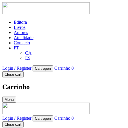
Editora
Livros
Autores
Atualidade
Contacto
PT
CA
ES
Login / Register
Carrinho
0
Cart open
Close cart
Carrinho
Menu
Login / Register
Carrinho
0
Cart open
Close cart