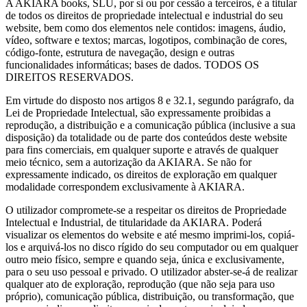
A AKIARA books, SLU, por si ou por cessão a terceiros, é a titular
de todos os direitos de propriedade intelectual e industrial do seu
website, bem como dos elementos nele contidos: imagens, áudio,
vídeo, software e textos; marcas, logotipos, combinação de cores,
código-fonte, estrutura de navegação, design e outras
funcionalidades informáticas; bases de dados. TODOS OS
DIREITOS RESERVADOS.
Em virtude do disposto nos artigos 8 e 32.1, segundo parágrafo, da
Lei de Propriedade Intelectual, são expressamente proibidas a
reprodução, a distribuição e a comunicação pública (inclusive a sua
disposição) da totalidade ou de parte dos conteúdos deste website
para fins comerciais, em qualquer suporte e através de qualquer
meio técnico, sem a autorização da AKIARA. Se não for
expressamente indicado, os direitos de exploração em qualquer
modalidade correspondem exclusivamente à AKIARA.
O utilizador compromete-se a respeitar os direitos de Propriedade
Intelectual e Industrial, de titularidade da AKIARA. Poderá
visualizar os elementos do website e até mesmo imprimi-los, copiá-
los e arquivá-los no disco rígido do seu computador ou em qualquer
outro meio físico, sempre e quando seja, única e exclusivamente,
para o seu uso pessoal e privado. O utilizador abster-se-á de realizar
qualquer ato de exploração, reprodução (que não seja para uso
próprio), comunicação pública, distribuição, ou transformação, que