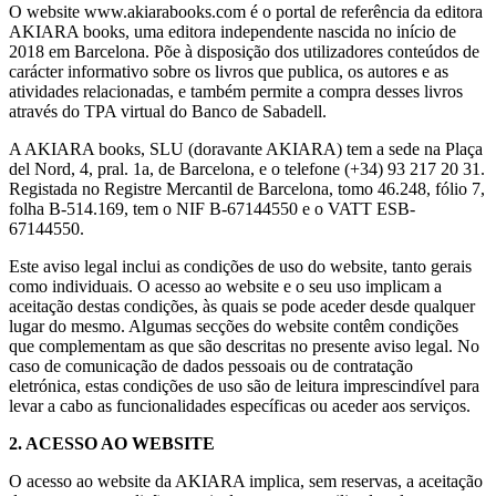
O website www.akiarabooks.com é o portal de referência da editora
AKIARA books, uma editora independente nascida no início de
2018 em Barcelona. Põe à disposição dos utilizadores conteúdos de
carácter informativo sobre os livros que publica, os autores e as
atividades relacionadas, e também permite a compra desses livros
através do TPA virtual do Banco de Sabadell.
A AKIARA books, SLU (doravante AKIARA) tem a sede na Plaça
del Nord, 4, pral. 1a, de Barcelona, e o telefone (+34) 93 217 20 31.
Registada no Registre Mercantil de Barcelona, tomo 46.248, fólio 7,
folha B-514.169, tem o NIF B-67144550 e o VATT ESB-
67144550.
Este aviso legal inclui as condições de uso do website, tanto gerais
como individuais. O acesso ao website e o seu uso implicam a
aceitação destas condições, às quais se pode aceder desde qualquer
lugar do mesmo. Algumas secções do website contêm condições
que complementam as que são descritas no presente aviso legal. No
caso de comunicação de dados pessoais ou de contratação
eletrónica, estas condições de uso são de leitura imprescindível para
levar a cabo as funcionalidades específicas ou aceder aos serviços.
2. ACESSO AO WEBSITE
O acesso ao website da AKIARA implica, sem reservas, a aceitação