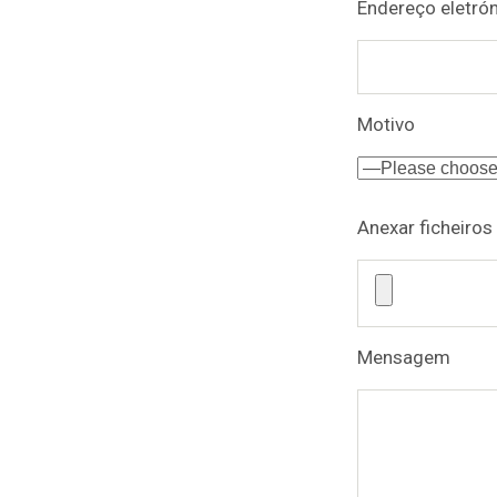
Endereço eletrón
leave
this
field
empty.
Motivo
Anexar ficheiros
Mensagem