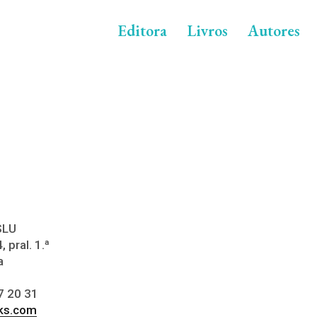
Editora
Livros
Autores
SLU
, pral. 1.ª
a
17 20 31
ks.com