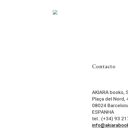
Contacto
AKIARA books, 
Pl​aça del Nord, 4
08024 Barcelon
ESPANHA
tel.: (+34) 93 2
info@akiaraboo