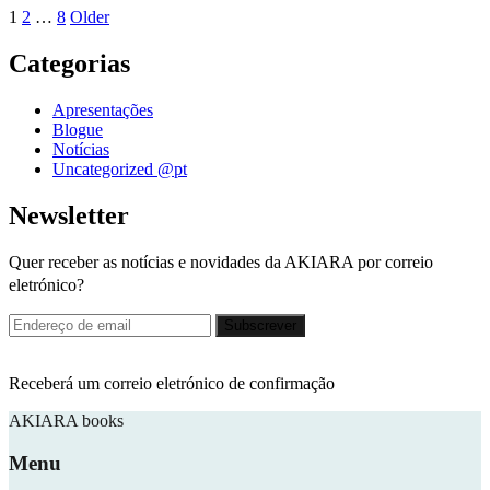
Posts
Page
Page
Page
Older
1
2
…
8
Older
Posts
pagination
Categorias
Apresentações
Blogue
Notícias
Uncategorized @pt
Newsletter
Quer receber as notícias e novidades da AKIARA por correio
eletrónico?
Receberá um correio eletrónico de confirmação
AKIARA books
Menu