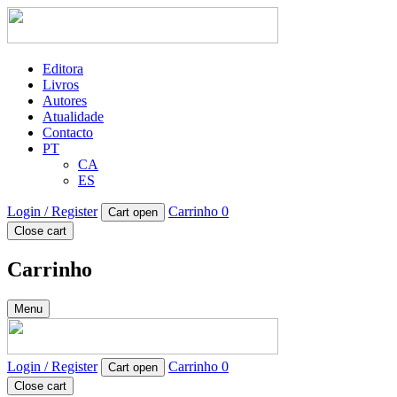
Editora
Livros
Autores
Atualidade
Contacto
PT
CA
ES
Login / Register
Carrinho
0
Cart open
Close cart
Carrinho
Menu
Login / Register
Carrinho
0
Cart open
Close cart