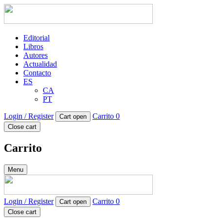
Editorial
Libros
Autores
Actualidad
Contacto
ES
CA
PT
Login / Register
Carrito
0
Cart open
Close cart
Carrito
Menu
Login / Register
Carrito
0
Cart open
Close cart