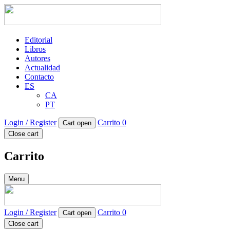
Editorial
Libros
Autores
Actualidad
Contacto
ES
CA
PT
Login / Register
Carrito
0
Cart open
Close cart
Carrito
Menu
Login / Register
Carrito
0
Cart open
Close cart