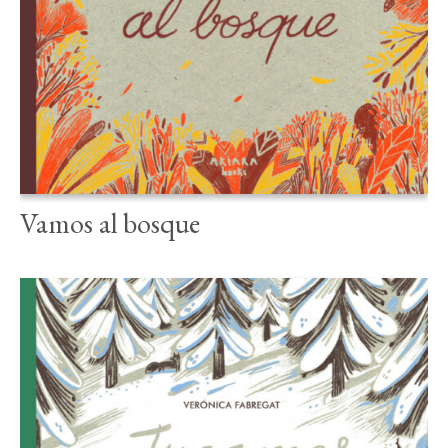
Instagram
Twitter
Vimeo
(X)
Vamos al bosque