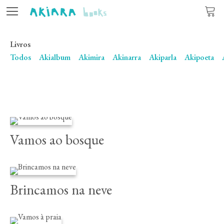
Livros
Editora
Todos
Akialbum
Akimira
Akinarra
Akiparla
Akipoeta
Livros
Autores
Atualidade
Vamos ao bosque
Contacto
Brincamos na neve
PT
CA
ES