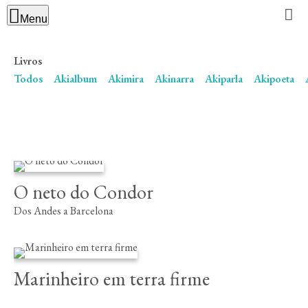
Menu
Livros
Close
Todos
Akialbum
Akimira
Akinarra
Akiparla
Akipoeta
Editora
Livros
Autores
O neto do Condor
Atualidade
Dos Andes a Barcelona
Contacto
Marinheiro em terra firme
PT
CA
ES