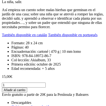
La niña, salir.
Así empieza un cuento sobre malas hierbas que germinan en el
jardín de una casa; sobre una niña que se atrevió a romper las reglas,
decidió salir, y aprendió a observar e identificar cada planta por sus
propiedades…, y sobre un padre que entendió que ninguna de ellas
necesitaba permiso para florecer.
También disponible en catalán
También disponible en portugués
Formato:
28 x 24 cm
Páginas:
40
Encuadernación:
cartoné | 470 g | 10 mm lomo
ISBN:
978-84-18972-86-7
Col·lección:
Akialbum, 33
Primera edición:
octubre de 2025
Edad recomendada:
+ 5 años
15,00
€
Mala
hierba
Añadir al carrito
quantity
Envío gratuito a partir de 20€ para la Península y Baleares
Descargables