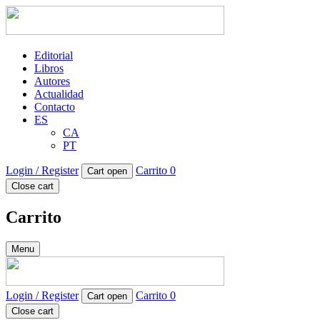
Editorial
Libros
Autores
Actualidad
Contacto
ES
CA
PT
Login / Register
Carrito
0
Cart open
Close cart
Carrito
Menu
Login / Register
Carrito
0
Cart open
Close cart