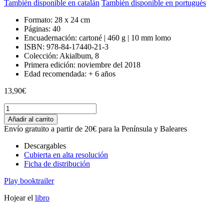
También disponible en catalán
También disponible en portugués
Formato:
28 x 24 cm
Páginas:
40
Encuadernación:
cartoné | 460 g | 10 mm lomo
ISBN:
978-84-17440-21-3
Colección:
Akialbum, 8
Primera edición:
noviembre del 2018
Edad recomendada:
+ 6 años
13,90
€
Parco
(ES)
Añadir al carrito
quantity
Envío gratuito a partir de 20€ para la Península y Baleares
Descargables
Cubierta en alta resolución
Ficha de distribución
Play booktrailer
Hojear el
libro