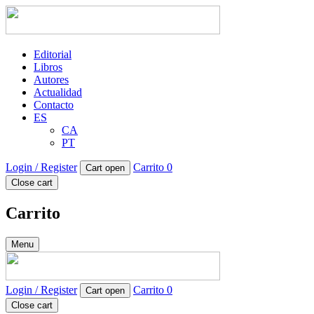
Editorial
Libros
Autores
Actualidad
Contacto
ES
CA
PT
Login / Register
Carrito
0
Cart open
Close cart
Carrito
Menu
Login / Register
Carrito
0
Cart open
Close cart