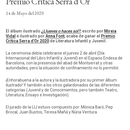
Premio Crítica Serra d’Or
14 de Mayo del 2020
El álbum ilustrado
¿Llueves o haces sol?
, escrito por
Mireia
Instagram
Twitter
Vimeo
Vidal
e ilustrado por
Anna Font
, acaba de ganar el
Premio
(X)
Crítica Serra d’Or 2020
de Literatura Infantil y Juvenil.
La ceremonia debía celebrarse el jueves 2 de abril (Día
Internacional del Libro Infantil y Juvenil) en el Espacio Endesa de
Barcelona, con la presencia del abad de Montserrat y otras
autoridades, pero la situación de confinamiento no lo permitió.
¡Enhorabuena a la autora y la ilustradora por su primer álbum
ilustrado! Y también a los otros galardonados de las diferentes
categorías (Juvenil y de Conocimientos, pero también Teatro,
Literatura, Ensayo e Investigación).
El jurado de la LIJ estuvo compuesto por: Mónica Baró, Pep
Brocal, Juan Bustos, Teresa Mañá y Núria Ventura.