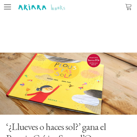
Editorial
Libros
Autores
Actualidad
Contacto
ES
CA
PT
‘¿Llueves o haces sol?’ gana el