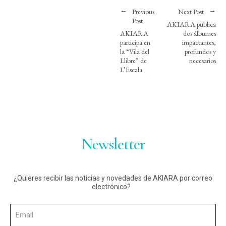
Previous
Next Post
Post
AKIARA publica
AKIARA
dos álbumes
participa en
impactantes,
la “Vila del
profundos y
Llibre” de
necesarios
L’Escala
Newsletter
¿Quieres recibir las noticias y novedades de AKIARA por correo
electrónico?