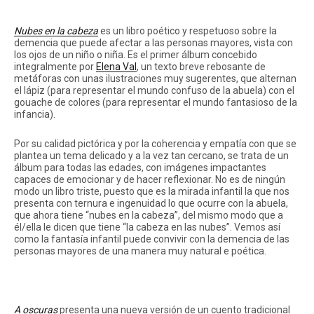
Nubes en la cabeza
es un libro poético y respetuoso sobre la
demencia que puede afectar a las personas mayores, vista con
los ojos de un niño o niña. Es el primer álbum concebido
integralmente por
Elena Val
, un texto breve rebosante de
Instagram
Twitter
Vimeo
metáforas con unas ilustraciones muy sugerentes, que alternan
(X)
el lápiz (para representar el mundo confuso de la abuela) con el
gouache de colores (para representar el mundo fantasioso de la
infancia).
Por su calidad pictórica y por la coherencia y empatía con que se
plantea un tema delicado y a la vez tan cercano, se trata de un
álbum para todas las edades, con imágenes impactantes
capaces de emocionar y de hacer reflexionar. No es de ningún
modo un libro triste, puesto que es la mirada infantil la que nos
presenta con ternura e ingenuidad lo que ocurre con la abuela,
que ahora tiene “nubes en la cabeza”, del mismo modo que a
él/ella le dicen que tiene “la cabeza en las nubes”. Vemos así
como la fantasía infantil puede convivir con la demencia de las
personas mayores de una manera muy natural e poética.
A oscuras
presenta una nueva versión de un cuento tradicional