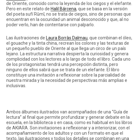
de Oriente, conocido como la leyenda de los ciegos y el elefante.
Pero en este relato de
Halil Bárcena
, que se basa en la versión
del poeta sufí Rūmī, no se trata de ciegos, sino de personas que
encuentran en la oscuridad un animal desconocido y que, al no
poder verlo, han de contentarse con palparlo.
Las ilustraciones de
Laura Borràs Dalmau
, que combinan el óleo,
el gouache y la tinta china, recrean los colores y las texturas de
un pequeño pueblo de Oriente al que llega un circo de un país
lejano. La estructura narrativa despierta la curiosidad y genera
complicidad con los lectores a lo largo de todo el libro. Cada uno
de los protagonistas tendrá una percepción distinta, pero
ninguno de ellos sabrá que se trata de un elefante. El libro
constituye una invitación a reflexionar sobre la parcialidad de
nuestra mirada y la necesidad de perspectivas más amplias e
inclusivas.
Ambos álbumes ilustrados van acompañados de una “Guía de
lectura” al final que permite profundizar y generar debate en la
escuela, en la biblioteca o en casa, como es habitual en los libros
de AKIARA. Son invitaciones a reflexionar y a interiorizar, con el
acompañamiento de los adultos y con un formato en que el
texto, las ilustraciones y todos los detalles se combinan en una