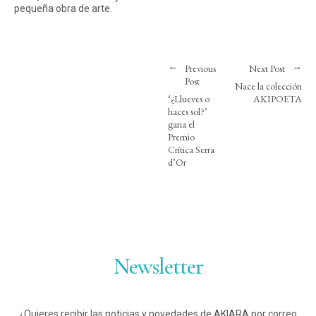
pequeña obra de arte.
Previous
Next Post
Post
Nace la colección
‘¿Llueves o
AKIPOETA
haces sol?’
gana el
Premio
Crítica Serra
d’Or
Newsletter
¿Quieres recibir las noticias y novedades de AKIARA por correo