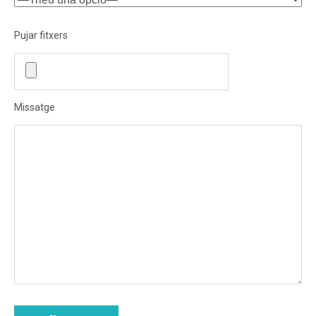
Pujar fitxers
Instagram
Twitter
Vimeo
(X)
Missatge