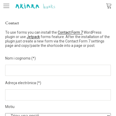
Contact
Editorial
To use forms you can install the
Contact Form 7
WordPress
Llibres
plugin or use
Jetpack
forms feature. After the installation of the
plugin just create a new form via the Contact Form 7 settings
page and copy/paste the shortcode into a page or post.
Autors
Nom i cognoms (*)
Actualitat
Contacte
Deixeu
aquest
Adreça electrònica (*)
camp
buit.
CA
ES
Motiu