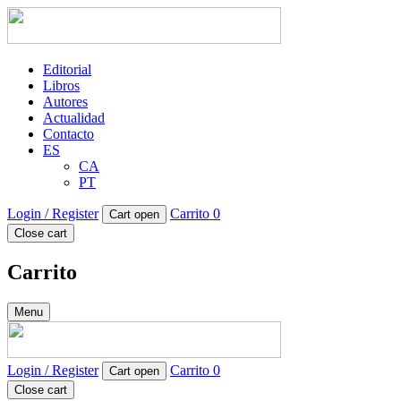
Editorial
Libros
Autores
Actualidad
Contacto
ES
CA
PT
Login / Register
Carrito
0
Cart open
Close cart
Carrito
Menu
Login / Register
Carrito
0
Cart open
Close cart