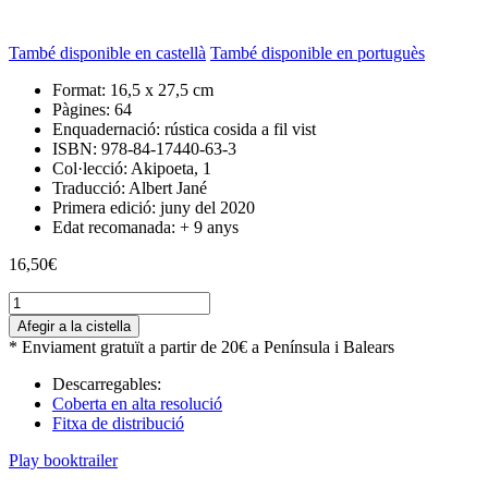
També disponible en castellà
També disponible en portuguès
Format:
16,5 x 27,5 cm
Pàgines:
64
Enquadernació:
rústica cosida a fil vist
ISBN:
978-84-17440-63-3
Col·lecció:
Akipoeta, 1
Traducció:
Albert Jané
Primera edició:
juny del 2020
Edat recomanada:
+ 9 anys
16,50
€
quantitat
de
Afegir a la cistella
Cor
* Enviament gratuït a partir de 20€ a Península i Balears
d'ocell
Descarregables:
Coberta en alta resolució
Fitxa de distribució
Play booktrailer