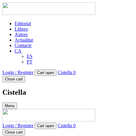
Editorial
Llibres
Autors
Actualitat
Contacte
CA
ES
PT
Login / Register
Cistella
0
Cart open
Close cart
Cistella
Menu
Login / Register
Cistella
0
Cart open
Close cart