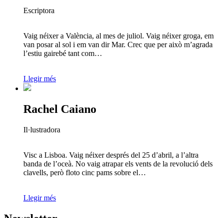
Escriptora
Vaig néixer a València, al mes de juliol. Vaig néixer groga, em
van posar al sol i em van dir Mar. Crec que per això m’agrada
l’estiu gairebé tant com…
Llegir més
Rachel Caiano
Il·lustradora
Visc a Lisboa. Vaig néixer després del 25 d’abril, a l’altra
banda de l’oceà. No vaig atrapar els vents de la revolució dels
clavells, però floto cinc pams sobre el…
Llegir més