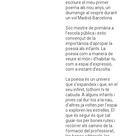
escriure el meu primer
poema als nou anys, un
diumenge al vespre durant
un vol Madrid-Barcelona.
Sóc mestre de primària a
Instagram
Twitter
l’escola pública i estic
Vimeo
convençut de la
(X)
importància d’apropar la
poesia als infants. La
poesia com a manera de
veure el món i d’habitar-lo,
com a espai d’expressió,
com a instant d’escolta.
La poesia és un univers
que s’expandeix i que, en el
seu infinit, tothom hi té
cabuda. A alguns infants i
joves cal dur-los a la nau,
d’altres ja volten per l’espai
o exploren les estrelles. El
que és segur és que cal
guiar-los per bones rutes i
recórrer els camins de la
formació del professorat,