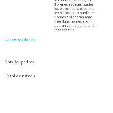
les bones editorials, les
llibreries especialitzades,
les biblioteques escolars,
les biblioteques públiques…
Només així podran anar
més lluny, només així
podran versar aquest món
i rehabitar-lo.
Llibres relacionats
Sota les pedres
Estol de núvols