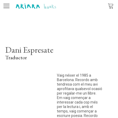
Editorial
Llibres
Dani Espresate
Autors
Traductor
Actualitat
Vaig néixer el 1985 a
Contacte
Barcelona. Recordo amb
tendresa com el meu avi
aprofitava qualsevol ocasió
per regalar-me un llibre.
Em vaig començar a
CA
PT
interessar cada cop més
per la lectura i, amb el
temps, vaig començar a
escriure poesia. Recordo