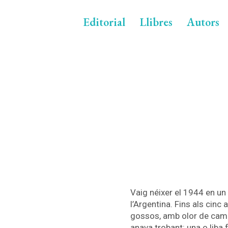
Editorial
Llibres
Autors
Vaig néixer el 1944 en un 
l’Argentina. Fins als cin
gossos, amb olor de camp 
anava trobant: una o liba 