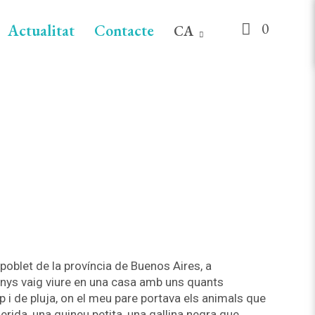
0
Actualitat
Contacte
CA
poblet de la província de Buenos Aires, a
c anys vaig viure en una casa amb uns quants
i de pluja, on el meu pare portava els animals que
ferida, una guineu petita, una gallina negra que