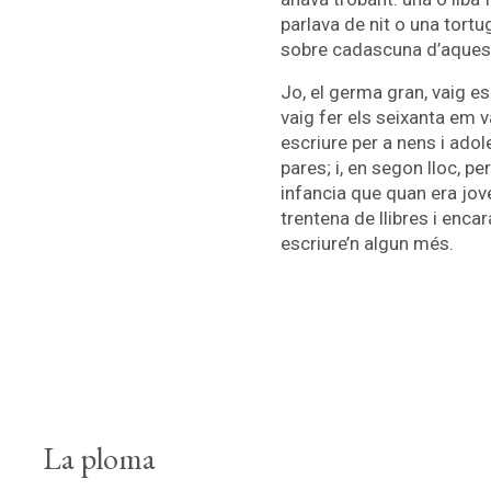
parlava de nit o una tort
sobre cadascuna d’aqueste
Jo, el germa gran, vaig es
vaig fer els seixanta em v
escriure per a nens i ado
pares; i, en segon lloc, 
infancia que quan era jove
trentena de llibres i enca
escriure’n algun més.
La ploma