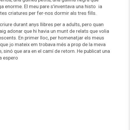
uga enorme. El meu pare s’inventava una histo ia
s criatures per fer-nos dormir als tres fills.
criure durant anys llibres per a adults, pero quan
aig adonar que hi havia un munt de relats que volia
lescents. En primer lloc, per homenatjar els meus
perque jo mateix em trobava més a prop de la meva
, sinó que ara en el camí de retorn. He publicat una
ra espero