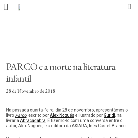
Editora
Livros
Autores
PARCO e a morte na literatura
Atualidade
infantil
Contacto
28 de Novembro de 2018
Na passada quarta-feira, dia 28 de novembro, apresentámos o
livro
Parco
, escrito por
Alex Nogués
e ilustrado por
Guridi
, na
PT
CA
ES
livraria
Abracadabra
. E fizémo-lo com uma conversa entre o
autor, Alex Nogués, e a editora da AKIARA, Inês Castel-Branco.