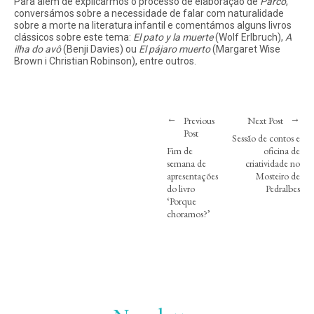
Para além de explicarmos o processo de elaboração de
Parco
,
conversámos sobre a necessidade de falar com naturalidade
sobre a morte na literatura infantil e comentámos alguns livros
clássicos sobre este tema:
El pato y la muerte
(Wolf Erlbruch),
A
ilha do avô
(Benji Davies) ou
El pájaro muerto
(Margaret Wise
Brown i Christian Robinson), entre outros.
Instagram
Twitter
Vimeo
(X)
Previous
Next Post
Post
Sessão de contos e
Fim de
oficina de
semana de
criatividade no
apresentações
Mosteiro de
do livro
Pedralbes
‘Porque
choramos?’