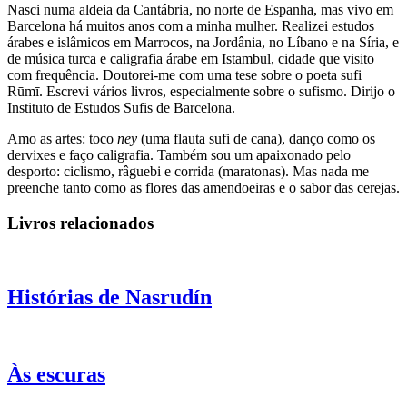
Nasci numa aldeia da Cantábria, no norte de Espanha, mas vivo em
Barcelona há muitos anos com a minha mulher. Realizei estudos
árabes e islâmicos em Marrocos, na Jordânia, no Líbano e na Síria, e
de música turca e caligrafia árabe em Istambul, cidade que visito
com frequência. Doutorei-me com uma tese sobre o poeta sufi
Rūmī. Escrevi vários livros, especialmente sobre o sufismo. Dirijo o
Instituto de Estudos Sufis de Barcelona.
Amo as artes: toco
ney
(uma flauta sufi de cana), danço como os
dervixes e faço caligrafia. Também sou um apaixonado pelo
desporto: ciclismo, râguebi e corrida (maratonas). Mas nada me
preenche tanto como as flores das amendoeiras e o sabor das cerejas.
Livros relacionados
Histórias de Nasrudín
Às escuras