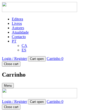
Editora
Livros
Autores
Atualidade
Contacto
PT
CA
ES
Login / Register
Carrinho
0
Cart open
Close cart
Carrinho
Menu
Login / Register
Carrinho
0
Cart open
Close cart