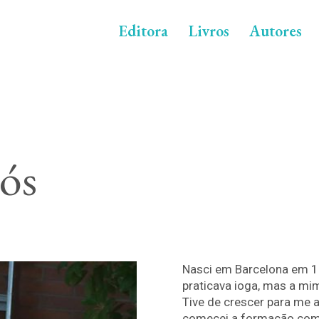
Editora
Livros
Autores
ós
Nasci em Barcelona em 1
praticava ioga, mas a m
Tive de crescer para me a
comecei a formação como 