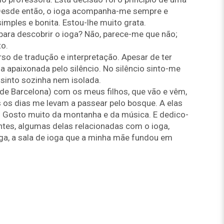
Desde então, o ioga acompanha-me sempre e
imples e bonita. Estou-lhe muito grata.
 para descobrir o ioga? Não, parece-me que não;
to.
urso de tradução e interpretação. Apesar de ter
a apaixonada pelo silêncio. No silêncio sinto-me
into sozinha nem isolada.
 de Barcelona) com os meus filhos, que vão e vêm,
 os dias me levam a passear pelo bosque. A elas
! Gosto muito da montanha e da música. E dedico-
ntes, algumas delas relacionadas com o ioga,
ga, a sala de ioga que a minha mãe fundou em