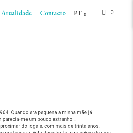
0
Atualidade
Contacto
PT
964. Quando era pequena a minha mãe já
im parecia-me um pouco estranho…
proximar do ioga e, com mais de trinta anos,
professora. Esta decisão foi o princípio de uma