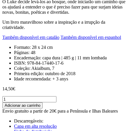
O Luke decide levá-los ao bosque, onde iniciarão um caminho que
os ajudará a entender o que é preciso fazer para que surjam ideias
novas, bonitas, poéticas e divertidas.
Um livro maravilhoso sobre a inspiração e a irrupção da
criatividade.
Também disponível em catalão
Também disponível em espanhol
Formato:
28 x 24 cm
Páginas:
48
Encadernação:
capa dura | 485 g | 11 mm lombada
ISBN:
978-84-17440-17-6
Coleção:
Akialbum, 7
Primeira edição:
outubro de 2018
Idade recomendada:
+ 3 anys
14,50
€
De
onde
Adicionar ao carrinho
vêm
Envio gratuito a partir de 20€ para a Península e Ilhas Baleares
as
ideias?
Descarregáveis:
quantity
Capa em alta resolução