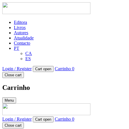
Editora
Livros
Autores
Atualidade
Contacto
PT
CA
ES
Login / Register
Carrinho
0
Cart open
Close cart
Carrinho
Menu
Login / Register
Carrinho
0
Cart open
Close cart