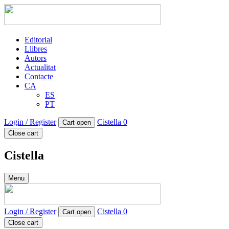
Editorial
Llibres
Autors
Actualitat
Contacte
CA
ES
PT
Login / Register
Cistella
0
Cart open
Close cart
Cistella
Menu
Login / Register
Cistella
0
Cart open
Close cart