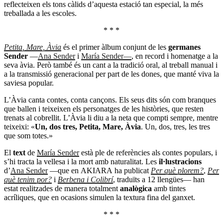
reflecteixen els tons càlids d’aquesta estació tan especial, la més
treballada a les escoles.
* * *
Petita, Mare, Àvia
és el primer àlbum conjunt de les
germanes
Sender
—
Ana Sender
i
María Sender—
, en record i homenatge a la
seva àvia. Però també és un cant a la tradició oral, al treball manual i
a la transmissió generacional per part de les dones, que manté viva la
saviesa popular.
L’Àvia canta contes, conta cançons. Els seus dits són com branques
que ballen i teixeixen els personatges de les històries, que resten
trenats al cobrellit. L’Àvia li diu a la neta que compti sempre, mentre
teixeixi: «
Un, dos tres, Petita, Mare, Àvia
. Un, dos, tres, les tres
que som totes.»
El
text
de
María Sender
està ple de referències als contes populars, i
s’hi tracta la vellesa i la mort amb naturalitat. Les
il·lustracions
d’
Ana Sender
—que en
AKIARA
ha publicat
Per què plorem?
,
Per
què tenim por?
i
Berbena i Colibrí
, traduïts a 12 llengües— han
estat realitzades de manera totalment
analògica
amb tintes
acríliques, que en ocasions simulen la textura fina del ganxet.
* * *