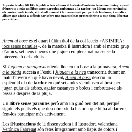
Aquesta tardor AKIARA publica tres àlbums il·lustrats d’autoria femenina i íntegrament
il·lustrats a mà: un llibre sense paraules ambientat a la tardor; un àlbum que reivindica
els contes tradicionals, el treball manual i la transmissió per part de les dones, i un altre
àlbum que ajuda a reflexionar sobre una parentalitat proteccionista o que dona llibertat
per créixer.
Anem al bosc
és el quart i últim títol de la col·lecció «
AKIMIRA:
jocs sense paraules
», de la mateixa il·lustradora i amb el mateix grup
d’amics, set nens i nenes que juguen en plena natura sense la
intervenció dels adults.
Si
Juguem a amagar-nos
tenia lloc en un bosc a la primavera,
Anem
a la platja
succeïa a l’estiu i
Juguem a la neu
transcorria durant un
matí d’hivern en què havia nevat,
Anem al bosc
descriu un
esplèndid dia de
tardor
en què set amics s’endinsen al bosc per
jugar, pujar als arbres, agafar castanyes o bolets i embrutar-se als
bassals després de la pluja.
Un
llibre sense paraules
però amb un guió ben definit, perquè
siguin els petits els que descobreixin la història que hi ha al darrere,
fent-los participar més activament.
Les
il·lustracions
de la dissenyadora i il·lustradora valenciana
Verónica Fabregat
són fetes íntegrament amb llapis de colors i