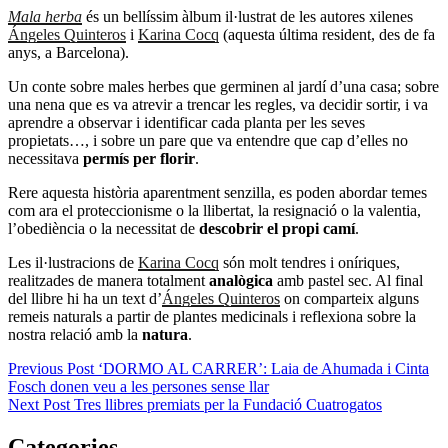
Mala herba
és un bellíssim àlbum il·lustrat de les autores xilenes
Ángeles Quinteros
i
Karina Cocq
(aquesta última resident, des de fa
anys, a Barcelona).
Un conte sobre males herbes que germinen al jardí d’una casa; sobre
una nena que es va atrevir a trencar les regles, va decidir sortir, i va
aprendre a observar i identificar cada planta per les seves
propietats…, i sobre un pare que va entendre que cap d’elles no
necessitava
permís per florir
.
Rere aquesta història aparentment senzilla, es poden abordar temes
com ara el proteccionisme o la llibertat, la resignació o la valentia,
l’obediència o la necessitat de
descobrir el propi camí
.
Les il·lustracions de
Karina Cocq
són molt tendres i oníriques,
realitzades de manera totalment
analògica
amb pastel sec. Al final
del llibre hi ha un text d’
Ángeles Quinteros
on comparteix alguns
remeis naturals a partir de plantes medicinals i reflexiona sobre la
nostra relació amb la
natura
.
Navegació
Previous Post
‘DORMO AL CARRER’: Laia de Ahumada i Cinta
Previous
Fosch donen veu a les persones sense llar
d'entrades
Post
Next
Next Post
Tres llibres premiats per la Fundació Cuatrogatos
Post
Categories