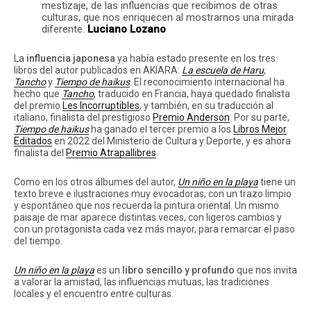
mestizaje, de las influencias que recibimos de otras
culturas, que nos enriquecen al mostrarnos una mirada
diferente.
Luciano Lozano
La
influencia japonesa
ya había estado presente en los tres
libros del autor publicados en AKIARA:
La escuela de Haru
,
Tancho
y
Tiempo de haikus
. El reconocimiento internacional ha
hecho que
Tancho
, traducido en Francia, haya quedado finalista
del premio
Les Incorruptibles
, y también, en su traducción al
italiano, finalista del prestigioso
Premio Anderson
. Por su parte,
Tiempo de haikus
ha ganado el tercer premio a los
Libros Mejor
Editados
en 2022 del Ministerio de Cultura y Deporte, y es ahora
finalista del
Premio Atrapallibres
.
Como en los otros álbumes del autor,
Un niño en la playa
tiene un
texto breve e ilustraciones muy evocadoras, con un trazo limpio
y espontáneo que nos recuerda la pintura oriental. Un mismo
paisaje de mar aparece distintas veces, con ligeros cambios y
con un protagonista cada vez más mayor, para remarcar el paso
del tiempo.
Un niño en la playa
es un
libro sencillo y profundo
que nos invita
a valorar la amistad, las influencias mutuas, las tradiciones
locales y el encuentro entre culturas.