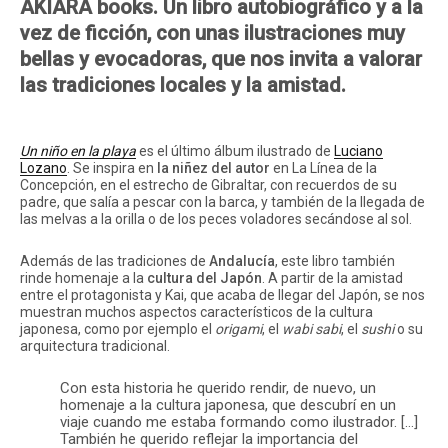
AKIARA books. Un libro autobiográfico y a la
vez de ficción, con unas ilustraciones muy
bellas y evocadoras, que nos invita a valorar
las tradiciones locales y la amistad.
Instagram
Twitter
Vimeo
(X)
Un niño en la playa
es el último álbum ilustrado de
Luciano
Lozano
. Se inspira en
la niñez del autor
en La Línea de la
Concepción, en el estrecho de Gibraltar, con recuerdos de su
padre, que salía a pescar con la barca, y también de la llegada de
las melvas a la orilla o de los peces voladores secándose al sol.
Además de las tradiciones de
Andalucía
, este libro también
rinde homenaje a la
cultura del Japón
. A partir de la amistad
entre el protagonista y Kai, que acaba de llegar del Japón, se nos
muestran muchos aspectos característicos de la cultura
japonesa, como por ejemplo el
origami
, el
wabi
sabi
, el
sushi
o su
arquitectura tradicional.
Con esta historia he querido rendir, de nuevo, un
homenaje a la cultura japonesa, que descubrí en un
viaje cuando me estaba formando como ilustrador. […]
También he querido reflejar la importancia del