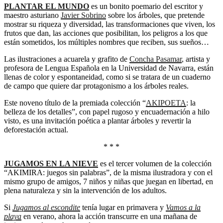
PLANTAR EL MUNDO
es un bonito poemario del escritor y
maestro asturiano
Javier Sobrino
sobre los árboles, que pretende
mostrar su riqueza y diversidad, las transformaciones que viven, los
frutos que dan, las acciones que posibilitan, los peligros a los que
están sometidos, los múltiples nombres que reciben, sus sueños…
Las ilustraciones a acuarela y grafito de
Concha Pasamar
, artista y
profesora de Lengua Española en la Universidad de Navarra, están
llenas de color y espontaneidad, como si se tratara de un cuaderno
de campo que quiere dar protagonismo a los árboles reales.
Este noveno título de la premiada colección “
AKIPOETA
: la
belleza de los detalles”, con papel rugoso y encuadernación a hilo
visto, es una invitación poética a plantar árboles y revertir la
deforestación actual.
* * *
JUGAMOS EN LA NIEVE
es el tercer volumen de la colección
“AKIMIRA: juegos sin palabras”, de la misma ilustradora y con el
mismo grupo de amigos, 7 niños y niñas que juegan en libertad, en
plena naturaleza y sin la intervención de los adultos.
Si
Jugamos al escondite
tenía lugar en primavera y
Vamos a la
playa
en verano, ahora la acción transcurre en una mañana de