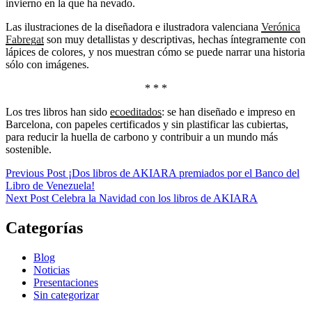
invierno en la que ha nevado.
Las ilustraciones de la diseñadora e ilustradora valenciana
Verónica
Fabregat
son muy detallistas y descriptivas, hechas íntegramente con
lápices de colores, y nos muestran cómo se puede narrar una historia
sólo con imágenes.
* * *
Los tres libros han sido
ecoeditados
: se han diseñado e impreso en
Barcelona, ​​con papeles certificados y sin plastificar las cubiertas,
para reducir la huella de carbono y contribuir a un mundo más
sostenible.
Post
Previous Post
¡Dos libros de AKIARA premiados por el Banco del
Previous
Libro de Venezuela!
navigation
Post
Next
Next Post
Celebra la Navidad con los libros de AKIARA
Post
Categorías
Blog
Noticias
Presentaciones
Sin categorizar