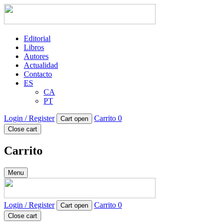
Editorial
Libros
Autores
Actualidad
Contacto
ES
CA
PT
Login / Register
Carrito
0
Cart open
Close cart
Carrito
Menu
Login / Register
Carrito
0
Cart open
Close cart