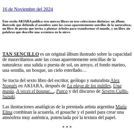
16 de Noviembre del 2024
Este otoño AKIARA publica tres nuevos libros en tres colecciones distintas: un álbum
ilustrado que defiende el asombro ante las cosas aparentemente sencillas de la naturaleza;
un libro de poesía que invita a plantar árboles para transformar el mundo, y un libro sin
palabras que describe una aventura en la nieve.
TAN SENCILLO
es un original álbum ilustrado sobre la capacidad
de maravillarnos ante las cosas aparentemente sencillas de la
naturaleza: una salida o puesta de sol, un arroyo, el fondo marino,
una semilla, un bosque, un cielo estrellado…
Se tracta del sexto libro del escritor, geólogo y naturalista
Alex
Nogués
en AKIARA, después de
La playa de los inútiles
,
Una
masía
,
A veces el bosque…
,
Parco
y del discurso de
Severn Cullis-
Suzuki
.
Las ilustraciones analógicas de la premiada artista argentina
María
Elina
combinan la acuarela, el gouache y el pastel para crear una
atmósfera muy auténtica, potenciada por la textura del papel.
* * *