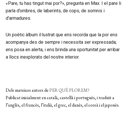
«Pare, tu has tingut mai por?», pregunta en Max. I el pare li
parla d’ombres, de laberints, de cops, de somnis i
d’armadures.
Instagram
Twitter
Vimeo
Un poètic àlbum il·lustrat que ens recorda que la por ens
(X)
acompanya des de sempre i necessita ser expressada;
ens posa en alerta, i ens brinda una oportunitat per arribar
a llocs inexplorats del nostre interior.
Dels mateixos autors de
PER QUÈ PLOREM?
Publicat inicialment en català, castellà i portuguès, i traduït a
l’anglès, el francès, l’italià, el grec, el danès, el coreà i el japonès.