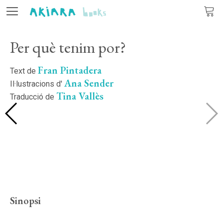
Per què tenim por?
Editorial
Fran Pintadera
Llibres
Text de
Ana Sender
Il·lustracions d'
Tina Vallès
Autors
Traducció de
Actualitat
Contacte
CA
ES
PT
Sinopsi