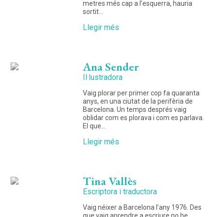
metres més cap a l’esquerra, hauria
sortit…
Llegir més
Ana Sender
Il·lustradora
Vaig plorar per primer cop fa quaranta
anys, en una ciutat de la perifèria de
Barcelona. Un temps després vaig
oblidar com es plorava i com es parlava.
El que…
Llegir més
Tina Vallès
Escriptora i traductora
Vaig néixer a Barcelona l’any 1976. Des
que vaig aprendre a escriure no he