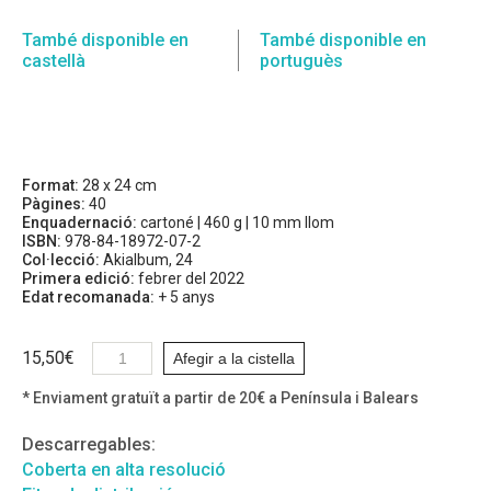
També disponible en
També disponible en
castellà
portuguès
Format:
28 x 24 cm
Pàgines:
40
Enquadernació:
cartoné | 460 g | 10 mm llom
ISBN:
978-84-18972-07-2
Col·lecció:
Akialbum, 24
Primera edició:
febrer del 2022
Edat recomanada:
+ 5 anys
15,50
€
Afegir a la cistella
* Enviament gratuït a partir de 20€ a Península i Balears
Descarregables:
Coberta en alta resolució