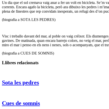
Un dia que el sol cremava vaig anar a fer un volt en bicicleta. Se’m va
corrents. Encara agafo la bicicleta, però ara dibuixo les pedres i m’im
plena de finestres que rep convidats inesperats, un refugi des d’on puc 
(biografia a SOTA LES PEDRES)
Visc i treballo davant del mar, al poble on vaig créixer. Els diumenges 
gavines. De matinada, quan encara barrejo colors, no veig el mar, per
miro el mar i penso en els nens i nenes, sols o acompanyats, que el tra
(biografia a CUES DE SOMNIS)
Llibres relacionats
Sota les pedres
Cues de somnis