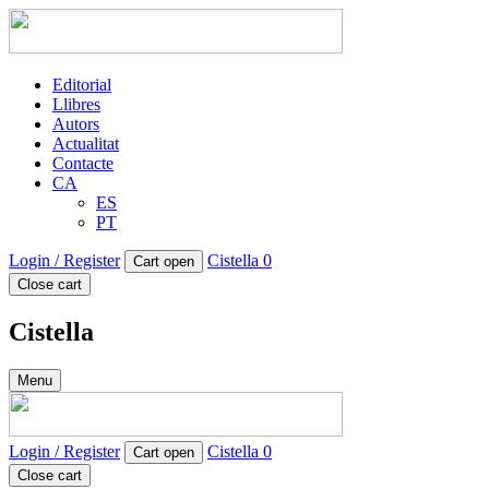
Editorial
Llibres
Autors
Actualitat
Contacte
CA
ES
PT
Login / Register
Cistella
0
Cart open
Close cart
Cistella
Menu
Login / Register
Cistella
0
Cart open
Close cart