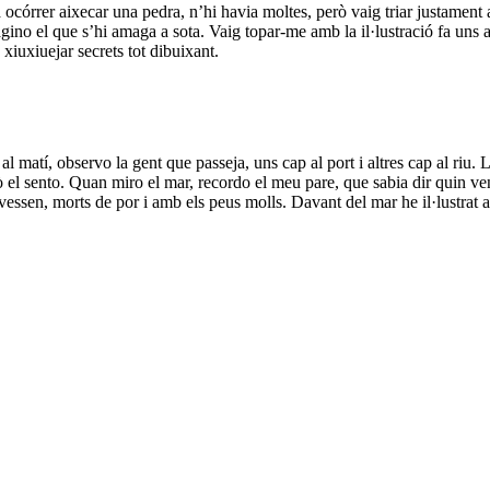
 ocórrer aixecar una pedra, n’hi havia moltes, però vaig triar justament 
agino el que s’hi amaga a sota. Vaig topar-me amb la il·lustració fa uns 
xiuxiuejar secrets tot dibuixant.
al matí, observo la gent que passeja, uns cap al port i altres cap al riu.
ò el sento. Quan miro el mar, recordo el meu pare, que sabia dir quin ve
vessen, morts de por i amb els peus molls. Davant del mar he il·lustrat aq