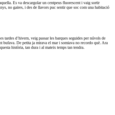
aquella. Es va descargolar un centpeus fluorescent i vaig sortir
anys, no gaires, i des de llavors puc sentir que soc com una habitació
 Les tardes d’hivern, veig passar les barques seguides per núvols de
nt bufava. De petita ja mirava el mar i somiava no recordo què. Ara
uesta història, tan dura i al mateix temps tan tendra.