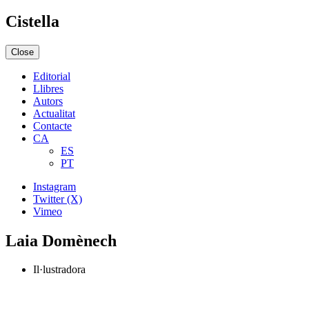
Cistella
Close
Editorial
Llibres
Autors
Actualitat
Contacte
CA
ES
PT
Instagram
Twitter (X)
Vimeo
Laia Domènech
Il·lustradora