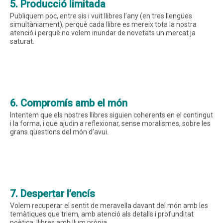
5. Producció limitada
Publiquem poc, entre sis i vuit llibres l’any (en tres llengües
simultàniament), perquè cada llibre es mereix tota la nostra
atenció i perquè no volem inundar de novetats un mercat ja
saturat.
6. Compromís amb el món
Intentem que els nostres llibres siguien coherents en el contingut
i la forma, i que ajudin a reflexionar, sense moralismes, sobre les
grans qüestions del món d’avui.
7. Despertar l’encís
Volem recuperar el sentit de meravella davant del món amb les
temàtiques que triem, amb atenció als detalls i profunditat
poètica: llibres amb llum pròpia.