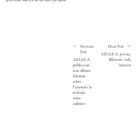
Previous
Next Post
Post
AKIARA: poesia,
AKIARA
llibertat i vida
publica un
interior
nou àlbum
il·lustrat
sobre
l’amistat i la
trobada
entre
cultures