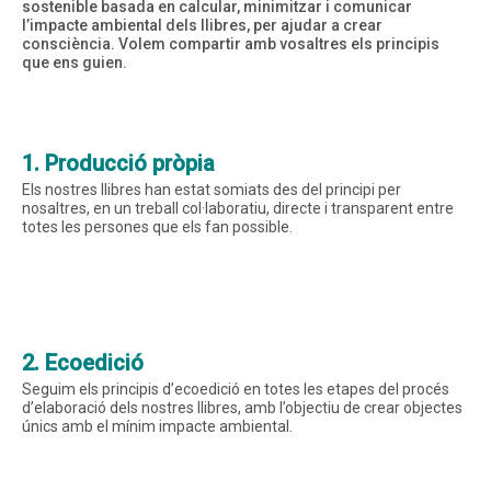
sostenible basada en calcular, minimitzar i comunicar
l’impacte ambiental dels llibres, per ajudar a crear
consciència. Volem compartir amb vosaltres els principis
que ens guien.
Instagram
Twitter
Vimeo
(X)
1. Producció pròpia
Els nostres llibres han estat somiats des del principi per
nosaltres, en un treball col·laboratiu, directe i transparent entre
totes les persones que els fan possible.
2. Ecoedició
Seguim els principis d’
ecoedició
en totes les etapes del procés
d’elaboració dels nostres llibres, amb l’objectiu de crear objectes
únics amb el mínim impacte ambiental.