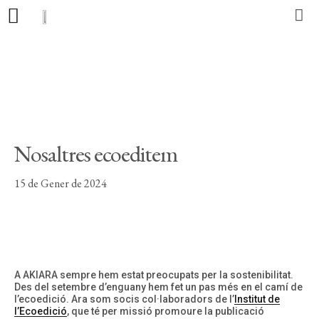
Editorial
Llibres
Autors
Nosaltres ecoeditem
Actualitat
15 de Gener de 2024
Contacte
CA
ES
PT
A AKIARA sempre hem estat preocupats per la sostenibilitat.
Des del setembre d’enguany hem fet un pas més en el camí de
l’
ecoedició
. Ara som socis col·laboradors de l’
Institut de
l’
Ecoedició
, que té per missió promoure la publicació