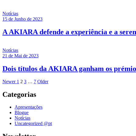
Notícias
15 de Junho de 2023
A AKIARA defende a experiência e a sereni
Notícias
21 de Mai de 2023
Dois títulos da AKIARA ganham os prémios
Posts
Newer
Page
Page
Page
Page
Older
Newer
1
2
3
…
7
Older
Posts
Posts
pagination
Categorias
Apresentações
Blogue
Notícias
Uncategorized @pt