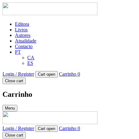
Editora
Livros
Autores
Atualidade
Contacto
PT
CA
ES
Login / Register
Carrinho
0
Cart open
Close cart
Carrinho
Menu
Login / Register
Carrinho
0
Cart open
Close cart