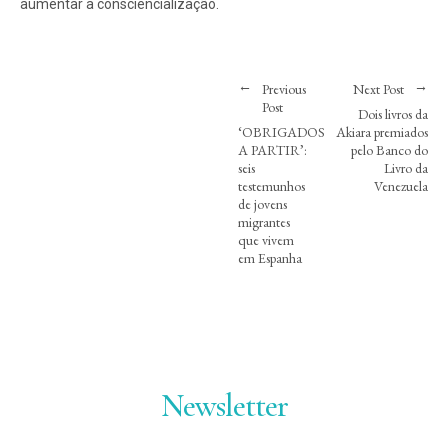
aumentar a consciencialização.
Previous
Next Post
Post
Dois livros da
‘OBRIGADOS
Akiara premiados
A PARTIR’:
pelo Banco do
seis
Livro da
testemunhos
Venezuela
de jovens
migrantes
que vivem
em Espanha
Newsletter