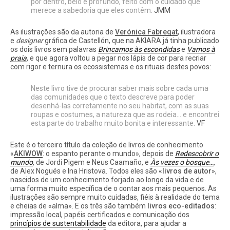
por dentro, belo e profundo, feito com o cuidado que
merece a sabedoria que eles contêm.
JMM
As ilustrações são da autoria de
Verónica Fabregat
, ilustradora
e
designer
gráfica de Castellón, que na AKIARA já tinha publicado
os dois livros sem palavras
Brincamos às escondidas
e
Vamos à
praia
, e que agora voltou a pegar nos lápis de cor para recriar
com rigor e ternura os ecossistemas e os rituais destes povos:
Neste livro tive de procurar saber mais sobre cada uma
das comunidades que o texto descreve para poder
desenhá-las corretamente no seu habitat, com as suas
roupas e costumes, a natureza que as rodeia… e encontrei
esta parte do trabalho muito bonita e interessante.
VF
Este é o terceiro título da coleção de livros de conhecimento
«
AKIWOW
: o espanto perante o mundo», depois de
Redescobrir o
mundo
, de Jordi Pigem e Neus Caamaño, e
Às vezes o bosque…
,
de Alex Nogués e Ina Hristova. Todos eles são «
livros de autor
»,
nascidos de um conhecimento forjado ao longo da vida e de
uma forma muito específica de o contar aos mais pequenos. As
ilustrações são sempre muito cuidadas, fiéis à realidade do tema
e cheias de «alma». E os três são também
livros eco-editados
:
impressão local, papéis certificados e comunicação dos
princípios de sustentabilidade
da editora, para ajudar a