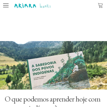
Editora
Livros
Autores
Atualidade
Contacto
PT
CA
ES
O que podemos aprender hoje com