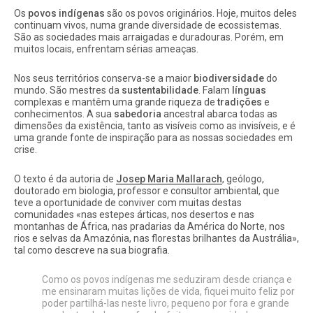
Os
povos indígenas
são os povos originários. Hoje, muitos deles
continuam vivos, numa grande diversidade de ecossistemas.
São as sociedades mais arraigadas e duradouras. Porém, em
muitos locais, enfrentam sérias ameaças.
Nos seus territórios conserva-se a maior
biodiversidade
do
mundo. São mestres da
sustentabilidade
. Falam
línguas
complexas e mantêm uma grande riqueza de
tradições
e
conhecimentos. A sua
sabedoria
ancestral abarca todas as
dimensões da existência, tanto as visíveis como as invisíveis, e é
uma grande fonte de inspiração para as nossas sociedades em
crise.
O texto é da autoria de
Josep Maria Mallarach
, geólogo,
doutorado em biologia, professor e consultor ambiental, que
teve a oportunidade de conviver com muitas destas
comunidades «nas estepes árticas, nos desertos e nas
montanhas de África, nas pradarias da América do Norte, nos
rios e selvas da Amazónia, nas florestas brilhantes da Austrália»,
tal como descreve na sua biografia.
Como os povos indígenas me seduziram desde criança e
me ensinaram muitas lições de vida, fiquei muito feliz por
poder partilhá-las neste livro, pequeno por fora e grande