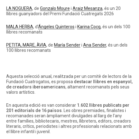
LA NOGUERA
, de
Gonzalo Moure
i
Araiz Mesanza
, és un 20
llibres guanyadors del Premi Fundació Cuatregats 2026
MALA HERBA
, d’
Ángeles Quinteros
i
Karina Cocq
, és un dels 100
llibres recomanats
Instagram
Twitter
Vimeo
(X)
PETITA, MARE, ÀVIA
, de
María Sender
i
Ana Sender
, és un dels
100 llibres recomanats
Aquesta selecció anual, realitzada per un comitè de lectors de la
Fundació Cuatrogatos, es proposa
destacar llibres en espanyol,
de creadors iberoamericans
, altament recomanats pels seus
valors artístics.
En aquesta edició es van considerar
1.602 llibres publicats per
201 editorials de 16 països
. Les obres premiades, finalistes i
recomanades seran àmpliament divulgades al llarg de l’any
entre famílies, bibliotecaris, mestres, llibreters, editors, creadors
literaris, crítics, periodistes i altres professionals relacionats amb
el llibre infantil i juvenil.