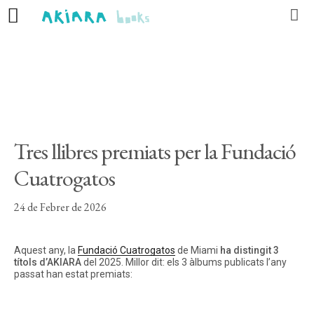
Editorial
Llibres
Autors
Tres llibres premiats per la Fundació
Actualitat
Cuatrogatos
Contacte
24 de Febrer de 2026
Aquest any, la
Fundació Cuatrogatos
de Miami
ha distingit 3
títols d’AKIARA
del 2025. Millor dit: els 3 àlbums publicats l’any
CA
ES
PT
passat han estat premiats: