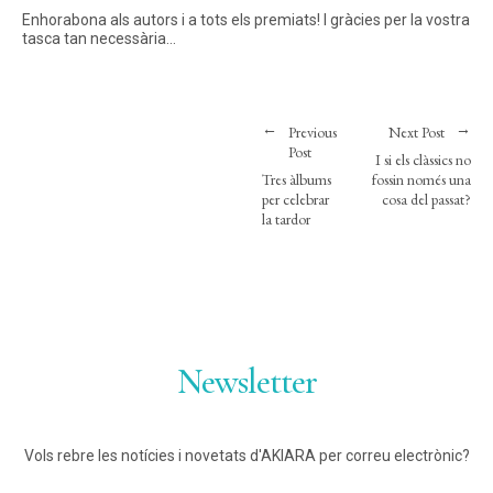
Enhorabona als autors i a tots els premiats! I gràcies per la vostra
tasca tan necessària…
Previous
Next Post
Post
I si els clàssics no
Tres àlbums
fossin només una
per celebrar
cosa del passat?
la tardor
Newsletter
Vols rebre les notícies i novetats d'AKIARA per correu electrònic?