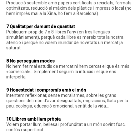
Producció sostenible amb papers certificats o reciclats, formats
optimitzats, reducció al màxim dels plàstics i impressió local (no
hem imprès mai a la Xina, ho fem a Barcelona).
7 Qualitat per damunt de quantitat
Publiquem prop de 7 o 8 llibres l’any (en tres llengües
simultàniament), perquè cada llibre es mereix tota la nostra
atenció i perquè no volem inundar de novetats un mercat ja
saturat.
8 No perseguim modes
No hem fet mai estudis de mercat ni hem cercat el que és més
«comercial»… Simplement seguim la intuïció i el que ens
interpel·la.
9 Honestedat i compromís amb el món
Intentem reflexionar, sense moralismes, sobre les grans
qüestions del món d’avui: desigualtats, migracions, lluita per la
pau, ecologia, educació emocional, sentit de la vida…
10 Llibres amb llum pròpia
Volem portar llum, bellesa i profunditat a un món sovint fosc,
confús i superficial.