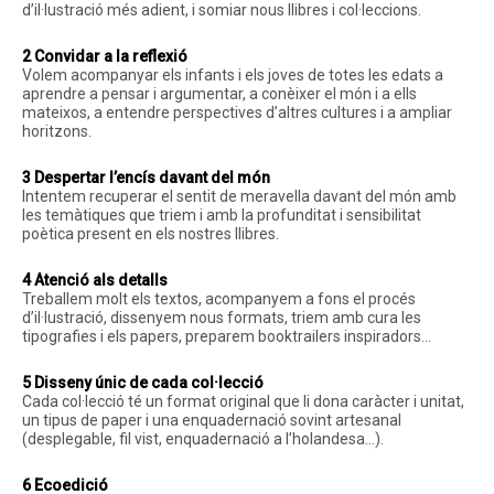
d’il·lustració més adient, i somiar nous llibres i col·leccions.
2 Convidar a la reflexió
Volem acompanyar els infants i els joves de totes les edats a
aprendre a pensar i argumentar, a conèixer el món i a ells
mateixos, a entendre perspectives d’altres cultures i a ampliar
horitzons.
3 Despertar l’encís davant del món
Intentem recuperar el sentit de meravella davant del món amb
les temàtiques que triem i amb la profunditat i sensibilitat
poètica present en els nostres llibres.
4 Atenció als detalls
Treballem molt els textos, acompanyem a fons el procés
d’il·lustració, dissenyem nous formats, triem amb cura les
tipografies i els papers, preparem booktrailers inspiradors…
5 Disseny únic de cada col·lecció
Cada col·lecció té un format original que li dona caràcter i unitat,
un tipus de paper i una enquadernació sovint artesanal
(desplegable, fil vist, enquadernació a l’holandesa…).
6 Ecoedició