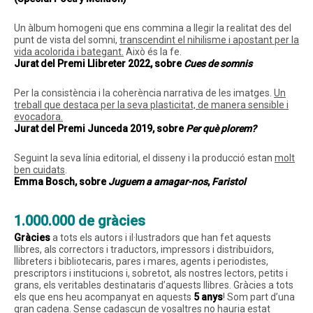
Un àlbum homogeni que ens commina a llegir la realitat des del
punt de vista del somni,
transcendint el nihilisme i apostant per la
vida acolorida i bategant.
Això és la fe.
Jurat del Premi Llibreter 2022, sobre
Cues de somnis
Per la consistència i la coherència narrativa de les imatges.
Un
treball que destaca per la seva plasticitat, de manera sensible i
evocadora.
Jurat del Premi Junceda 2019, sobre
Per què plorem?
Seguint la seva línia editorial, el disseny i la producció estan
molt
ben cuidats
.
Emma Bosch, sobre
Juguem a amagar-nos
,
Faristol
1.000.000 de gràcies
Gràcies
a tots els autors i il·lustradors que han fet aquests
llibres, als correctors i traductors, impressors i distribuïdors,
llibreters i bibliotecaris, pares i mares, agents i periodistes,
prescriptors i institucions i, sobretot, als nostres lectors, petits i
grans, els veritables destinataris d’aquests llibres. Gràcies a tots
els que ens heu acompanyat en aquests
5 anys
! Som part d’una
gran cadena. Sense cadascun de vosaltres no hauria estat