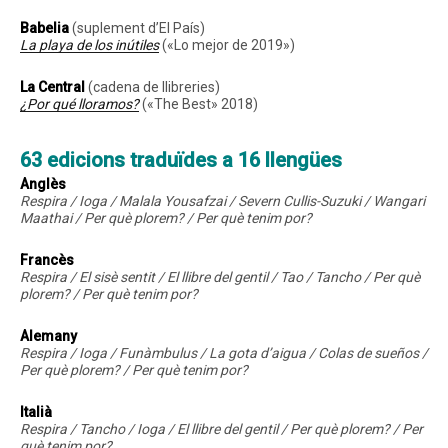
Babelia
(suplement d’
El País
)
La playa de los inútiles
(«Lo mejor de 2019»)
La Central
(cadena de llibreries)
¿Por qué lloramos?
(«The Best» 2018)
63
edicions traduïdes a
16
llengües
Anglès
Respira / Ioga / Malala Yousafzai / Severn Cullis-Suzuki / Wangari
Maathai / Per què plorem? / Per què tenim por?
Francès
Respira / El sisè sentit / El llibre del gentil / Tao / Tancho / Per què
plorem? / Per què tenim por?
Alemany
Respira / Ioga / Funàmbulus / La gota d’aigua / Colas de sueños /
Per què plorem? / Per què tenim por?
Italià
Respira / Tancho / Ioga / El llibre del gentil / Per què plorem? / Per
què tenim por?