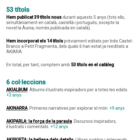
5
3
títols
Hem publicat 39 títols nous
durant aquests 5 anys (tots ells,
simultàniament en català, castellà i portuguès, excepte la
nove
l
·
la
Àunia
, només publicada en català).
Instagram
Twitter
Vimeo
(X)
Hem incorporat els 14 títols
prèviament editats per Inês Castel-
Branco a Petit Fragmenta, dels quals 6 han estat ja reeditats a
AKIARA.
En total, per tant, comptem amb
53 títols en el catàleg
.
6
co
l
·
leccions
AKIALBUM
Àlbums i
l·
lustrats inspiradors per a totes les edats.
+3 anys
AKINARRA
Primeres narratives per explorar el món.
+9 anys
AKIPARLA
: la força de la paraula
Discursos inspiradors,
i
l·
lustrats
i comentats.
+12 anys
AKIPOETA
: la bellesa dels detalls
Llibres poètics i artesanals