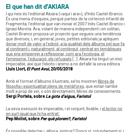
El que han dit d’AKIARA
I qui neix és l’editorial Akiara («aquí i ara»), d’Inês Castel-Branco.
És una mena d’esqueix, perquè parteix de la col·lecció infantil de
Fragmenta, l’editorial que van iniciar el 2007 Inês Castel-Branco i
Ignasi Moreta. Ara, volant de manera independent i en solitari,
Castel-Branco proposa un projecte que segueix una tendència
que diverses, i, en general, joves, petites editorials ja apliquen:
donar molt de valor a l’edició, a la qualitat dels àlbums pel que fa
al continent i, naturalment, al contingut, centrat en temàtiques
que ens empenyin a reflexionar, com ara l’ecologia, el
feminisme, l’educació, els refugiats
[…]. Akiara ha tingut un inici
impecable, així que felicito i animo a no defallir la seva editora.
Lluís Llort,
El Punt Avui
, 20/05/2018
Amb el format d’àlbums il·lustrats, se’ns mostren
llibres de
filosofia i espiritualitat plens de metàfores,
que estan també
molt a prop de ser, o són directament, llibres de coneixements.
Sergi Portela, sobre
La gota d’aigua
,
Faristol
La seva execució és impecable, i el conjunt, lloable, i
el lector no
en surt igual que hi ha entrat.
Pep Molist, sobre
Per què plorem?
,
Faristol
És possible delectar i, alhora, instruir?
Doncs sí, rotundament sí, i,