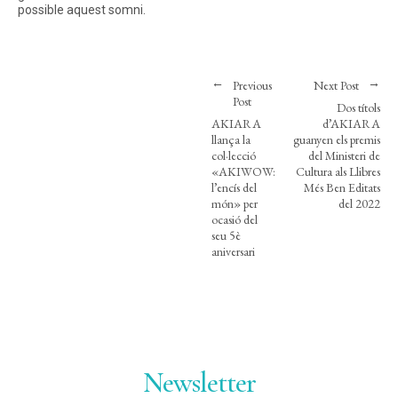
possible aquest somni.
Previous
Next Post
Post
Dos títols
AKIARA
d’AKIARA
llança la
guanyen els premis
col·lecció
del Ministeri de
«AKIWOW:
Cultura als Llibres
l’encís del
Més Ben Editats
món» per
del 2022
ocasió del
seu 5è
aniversari
Newsletter