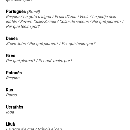
Portuguès
(Brasil)
Respira / La gota d’aigua / El dia d’Anar i Venir / La platja dels
inútils / Severn Cullis-Suzuki / Colas de sueños / Per què plorem? /
Per què tenim por?
Danès
Steve Jobs / Per què plorem? / Per què tenim por?
Grec
Per què plorem? / Per què tenim por?
Polonès
Respira
Rus
Parco
Ucraïnès
Ioga
Lituà
La gota d’aigua / Núvols al cap