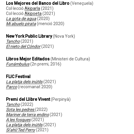
Los Mejores del Banco del Libro
(Veneçuela)
Col·lecció
Akiparla
(2021)
Col·lecció
Akipoeta
(2021)
La gota de agua
(2020)
Mi abuelo pirata
(menció 2020)
New York Public Library
(Nova York)
Tancho
(2021)
El nieto del Cóndor
(2021)
Libros Mejor Editados
(Ministeri de Cultura)
Funámbulus
(2n premi, 2016)
FLIC Festival
La platja dels inútils
(2021)
Parco
(recomanat 2020)
Premi del Llibre Vivent
(Perpinyà)
Tancho
(2022)
Sota les pedres
(2022)
Mariner de terra endins
(2021)
A les fosques
(2021)
La platja dels inútils
(2021)
Si’ahl/Ted Perry
(2021)