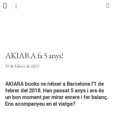
Editorial
Llibres
Autors
AKIARA fa 5 anys!
Actualitat
20 de Febrer de 2023
Contacte
AKIARA books va néixer a Barcelona l’1 de
febrer del 2018. Han passat 5 anys
i ara és
un bon moment per mirar enrere i fer balanç.
CA
ES
PT
Ens acompanyeu en el viatge?