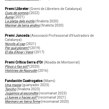
Premi Llibreter
(Gremi de Llibreters de Catalunya)
Cues de somnis
(2022)
Àunia
(2021)
La platja dels inútils
(finalista 2020)
Mariner de terra endins
(finalista 2020)
Premi Junceda
(Associació Professional d’Il·lustradors de
Catalunya)
Núvols al cap
(2021)
Per què plorem?
(2019)
El dia d’Anar i Venir
(2017)
Premi Crítica Serra d’Or
(Abadia de Montserrat)
Plous o fas sol?
(2020)
Històries de Nasrudín
(2016)
Fundación Cuatrogatos
(Miami)
Una masía
(guanyador 2023)
Tancho
(finalista 2023)
Jugamos al escondite
(recomanat 2023)
¿Llueves o haces sol?
(recomanat 2021)
Marinero en tierra firme
(recomanat 2020)