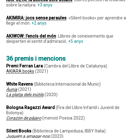
sobre la natura.
+3 anys
AKIMIRA
: jocs sense paraules
«Silent books» per aprendre a
llegir el món.
+2 anys
AKIWOW
: l’encís del món
Llibres de coneixements que
desperten el sentit d’admiració.
+5 anys
36
premis i mencions
Premi Ferran Lara
(Cambra del Llibre de Catalunya)
AKIARA books
(2021)
White Ravens
(Biblioteca Internacional de Munic)
Àunia
(2021)
La platja dels inútils
(2020)
Bologna Ragazzi Award
(Fira del Llibre Infantil i Juvenil de
Bolonya)
Corazón de pájaro
(menció Poesia 2022)
Silent Books
(Biblioteca de Lampedusa, IBBY Italia)
Juguem a amagar-nos
(2023)