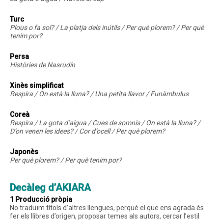
Turc
Plous o fa sol? / La platja dels inútils / Per què plorem? / Per què
tenim por?
Persa
Històries de Nasrudín
Xinès simplificat
Respira / On està la lluna? / Una petita llavor / Funàmbulus
Coreà
Respira / La gota d’aigua / Cues de somnis / On està la lluna? /
D’on venen les idees? / Cor d’ocell / Per què plorem?
Japonès
Per què plorem? / Per què tenim por?
Decàleg d’AKIARA
1 Producció pròpia
No traduïm títols d’altres llengües, perquè el que ens agrada és
fer els llibres d’origen, proposar temes als autors, cercar l’estil