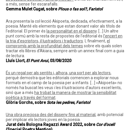
a més, sense fer escarafalls.
Gemma Mulet Cugat, sobre
Plous o fas sol?
,
Faristol
Ara presenta la col·lecció Akipoeta, dedicada, efectivament, a la
poesia. Manté els elements que estan donant valor als títols de
l’editorial. El primer és
la personalitat en el disseny
. […] Un altre
punt comú amb la resta de propostes de l’editorial és
l’encert en
la tria d’escriptors, il·lustradors i traductors
. I, finalment,
el
compromís amb la profunditat dels temes
sobre els quals solen
tractar els llibres d’Akiara, sempre amb un annex final com a guia
de lectura.
Lluís Llort,
El Punt Avui
, 03/08/2020
És un regal per als sentits i, alhora, una sort per als lectors
,
perquè demostra que les editorials comencen a explorar nous
formats en el camp de la poesia per a infants. […] «Akipoeta» no
només ha buscat les veus i les il·lustracions d’autors excel·lents,
sinó que a més
ha trobat la manera de mostrar la sensibilitat
poètica a través del format
.
Glòria Gorchs, sobre
Sota les pedres, Faristol
Una obra preciosa des del disseny fins al material
, amb potencial
per implicar els lectors joves en la poesia.
Jurat dels Bologna Ragazzi Award 2022, sobre
Cor d’ocell
(Special Poetry Mention)